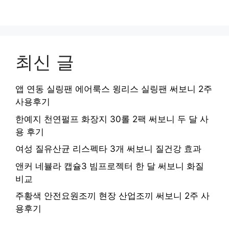
최신 글
앱 연동 실링팬 에어룩스 윙리스 실링팬 써보니 2주
사용후기
한예지 천연펄프 화장지 30롤 2팩 써보니 두 달 사
용 후기
여성 질유산균 리스펙타 3개 써보니 질건강 효과
앤커 네뷸라 캡슐3 빔프로젝터 한 달 써보니 화질
비교
주황색 안전요원조끼 현장 산업조끼 써보니 2주 사
용후기