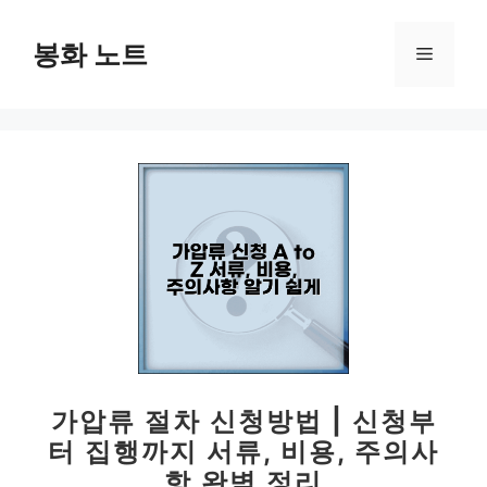
컨
텐
봉화 노트
메
츠
로
뉴
건
너
뛰
기
가압류 절차 신청방법 | 신청부
터 집행까지 서류, 비용, 주의사
항 완벽 정리