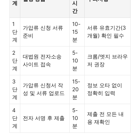
계
시
간
1
10-
가압류 신청 서류
서류 유효기간(3
단
15
준비
개월) 확인 필수
계
분
2
5-
대법원 전자소송
크롬/엣지 브라우
단
10
사이트 접속
저 권장
계
분
3
15-
가압류 신청서 작
정보 오타 없이
단
20
성 및 서류 업로드
정확히 입력
계
분
4
5-
제출 전 모든 내
단
전자 서명 후 제출
10
용 재확인
계
분