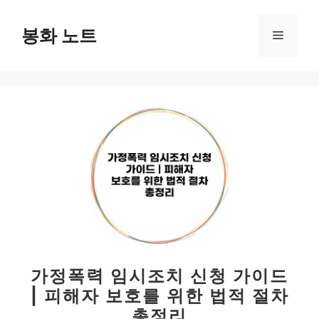
컨
텐
봉화 노트
메
츠
로
뉴
건
너
뛰
기
가정폭력 임시조치 신청 가이드
| 피해자 보호를 위한 법적 절차
총정리