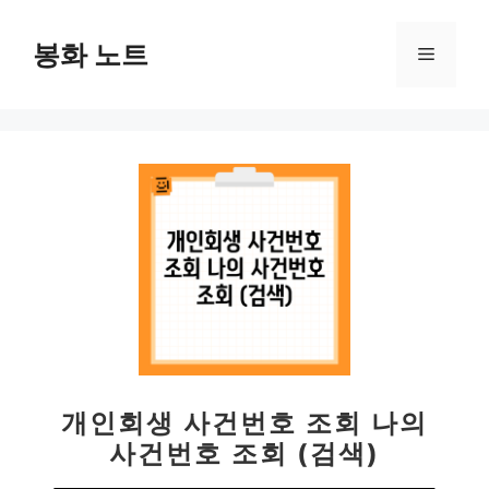
컨
텐
봉화 노트
메
츠
로
뉴
건
너
뛰
기
개인회생 사건번호 조회 나의
사건번호 조회 (검색)