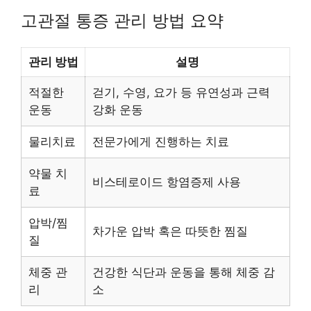
고관절 통증 관리 방법 요약
관리 방법
설명
적절한
걷기, 수영, 요가 등 유연성과 근력
운동
강화 운동
물리치료
전문가에게 진행하는 치료
약물 치
비스테로이드 항염증제 사용
료
압박/찜
차가운 압박 혹은 따뜻한 찜질
질
체중 관
건강한 식단과 운동을 통해 체중 감
리
소