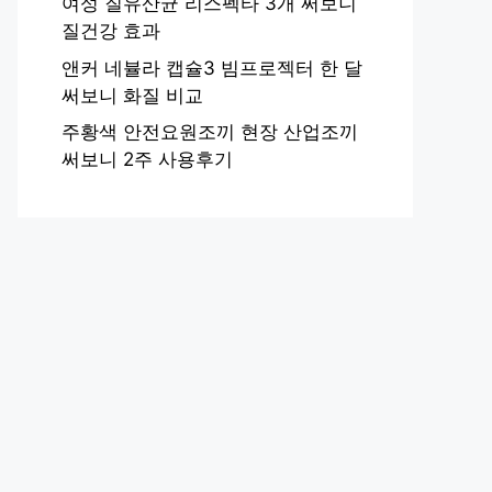
여성 질유산균 리스펙타 3개 써보니
질건강 효과
앤커 네뷸라 캡슐3 빔프로젝터 한 달
써보니 화질 비교
주황색 안전요원조끼 현장 산업조끼
써보니 2주 사용후기