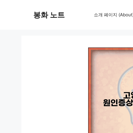
컨
텐
봉화 노트
소개 페이지 (About
츠
로
건
너
뛰
기