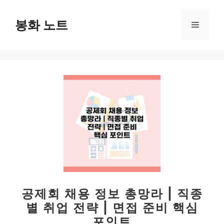
컨
텐
봉화 노트
메
츠
로
뉴
건
너
뛰
기
공제회 채용 정보 총망라 | 직종
별 취업 전략 | 면접 준비 핵심
포인트