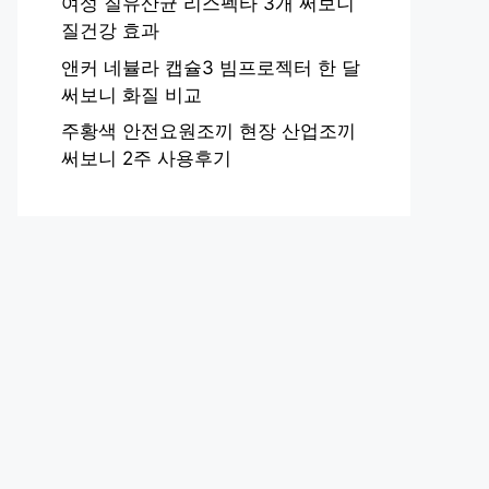
여성 질유산균 리스펙타 3개 써보니
질건강 효과
앤커 네뷸라 캡슐3 빔프로젝터 한 달
써보니 화질 비교
주황색 안전요원조끼 현장 산업조끼
써보니 2주 사용후기