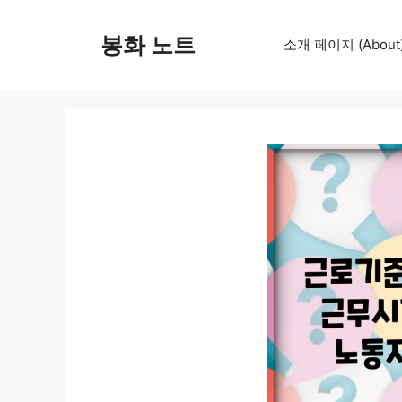
컨
텐
봉화 노트
소개 페이지 (About
츠
로
건
너
뛰
기