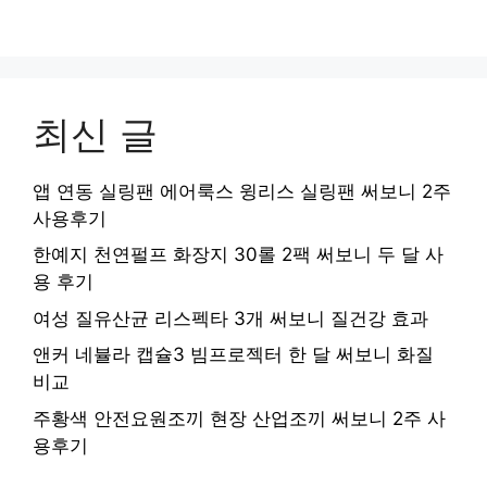
최신 글
앱 연동 실링팬 에어룩스 윙리스 실링팬 써보니 2주
사용후기
한예지 천연펄프 화장지 30롤 2팩 써보니 두 달 사
용 후기
여성 질유산균 리스펙타 3개 써보니 질건강 효과
앤커 네뷸라 캡슐3 빔프로젝터 한 달 써보니 화질
비교
주황색 안전요원조끼 현장 산업조끼 써보니 2주 사
용후기