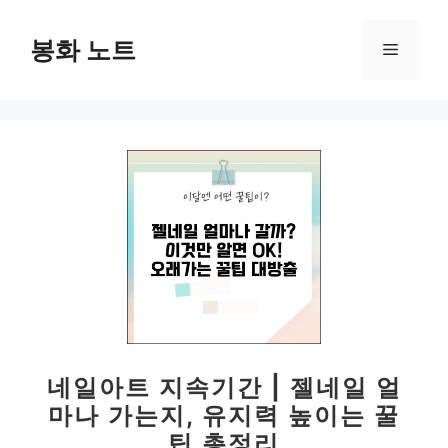
컨
텐
봉화 노트
메
츠
로
뉴
건
너
뛰
기
네일아트 지속기간 | 젤네일 얼
마나 가는지, 유지력 높이는 꿀
팁 총정리