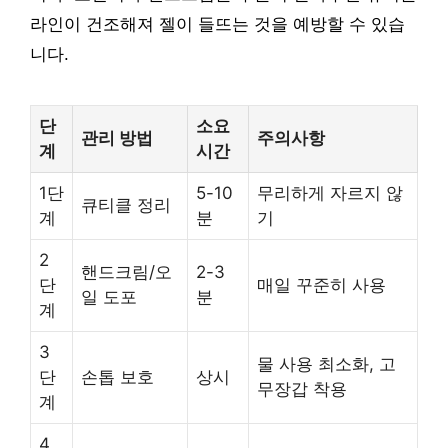
라인이 건조해져 젤이 들뜨는 것을 예방할 수 있습
니다.
단
소요
관리 방법
주의사항
계
시간
1단
5-10
무리하게 자르지 않
큐티클 정리
계
분
기
2
핸드크림/오
2-3
단
매일 꾸준히 사용
일 도포
분
계
3
물 사용 최소화, 고
단
손톱 보호
상시
무장갑 착용
계
4