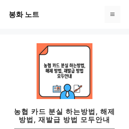
컨
텐
봉화 노트
메
츠
로
뉴
건
너
뛰
기
농협 카드 분실 하는방법, 해제
방법, 재발급 방법 모두안내