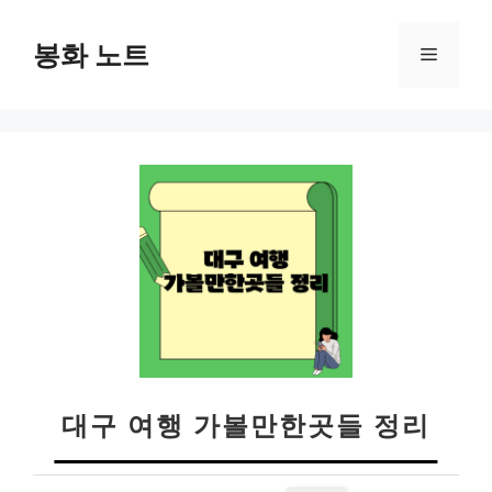
컨
텐
봉화 노트
메
츠
로
뉴
건
너
뛰
기
대구 여행 가볼만한곳들 정리