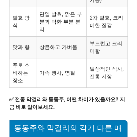
가능)
단일 발효, 맑은 부
발효 방
2차 발효, 크리
분과 탁한 부분 분
식
미한 질감
리
부드럽고 크리
맛과 향
상큼하고 가벼움
미함
주로 소
일상적인 식사,
비하는
가족 행사, 명절
전통 시장
장소
✅
전통 막걸리와 동동주, 어떤 차이가 있을까요? 지
금 바로 알아보세요.
동동주와 막걸리의 각기 다른 매