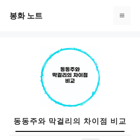
컨
텐
봉화 노트
메
츠
로
뉴
건
너
뛰
기
동동주와 막걸리의 차이점 비교