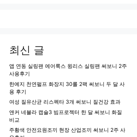
최신 글
앱 연동 실링팬 에어룩스 윙리스 실링팬 써보니 2주
사용후기
한예지 천연펄프 화장지 30롤 2팩 써보니 두 달 사
용 후기
여성 질유산균 리스펙타 3개 써보니 질건강 효과
앤커 네뷸라 캡슐3 빔프로젝터 한 달 써보니 화질
비교
주황색 안전요원조끼 현장 산업조끼 써보니 2주 사