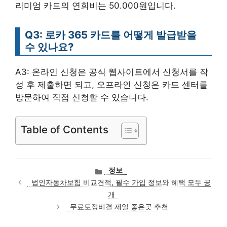
리미엄 카드의 연회비는 50.000원입니다.
Q3: 로카 365 카드를 어떻게 발급받을
수 있나요?
A3: 온라인 신청은 공식 웹사이트에서 신청서를 작
성 후 제출하면 되고, 오프라인 신청은 카드 센터를
방문하여 직접 신청할 수 있습니다.
Table of Contents
카
정보
테
법인자동차보험 비교견적, 필수 가입 정보와 혜택 모두 공
고
개
리
무료토정비결 제일 좋은곳 추천