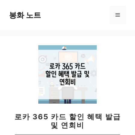
컨
텐
봉화 노트
메
츠
로
뉴
건
너
뛰
기
로카 365 카드 할인 혜택 발급
및 연회비