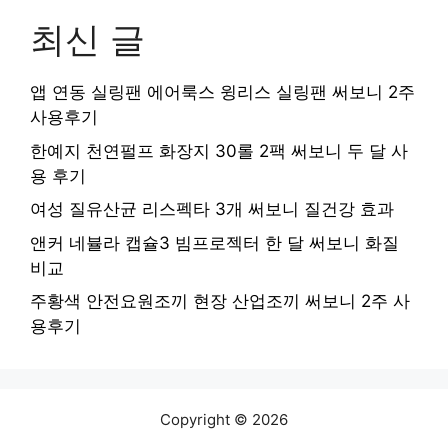
최신 글
앱 연동 실링팬 에어룩스 윙리스 실링팬 써보니 2주
사용후기
한예지 천연펄프 화장지 30롤 2팩 써보니 두 달 사
용 후기
여성 질유산균 리스펙타 3개 써보니 질건강 효과
앤커 네뷸라 캡슐3 빔프로젝터 한 달 써보니 화질
비교
주황색 안전요원조끼 현장 산업조끼 써보니 2주 사
용후기
Copyright © 2026