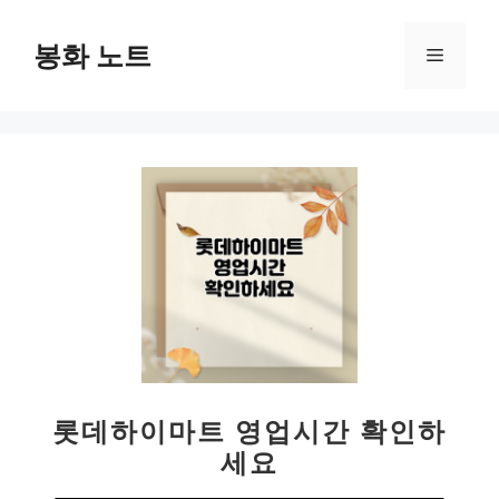
컨
텐
봉화 노트
메
츠
로
뉴
건
너
뛰
기
롯데하이마트 영업시간 확인하
세요