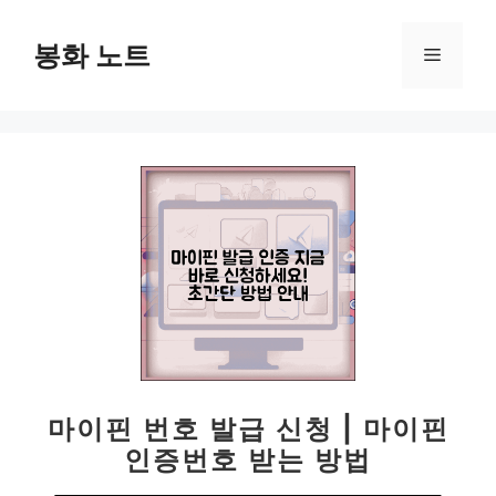
컨
텐
봉화 노트
메
츠
로
뉴
건
너
뛰
기
마이핀 번호 발급 신청 | 마이핀
인증번호 받는 방법