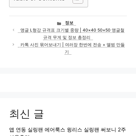
카
정보
테
앵글 L형강 규격표 크기별 중량 | 40×40 50×50 앵글철
고
규격 무게 및 정보 총정리
리
카톡 사진 묶어보내기 | 여러장 한번에 전송 + 앨범 만들
기
최신 글
앱 연동 실링팬 에어룩스 윙리스 실링팬 써보니 2주