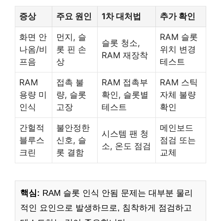
증상
주요 원인
1차 대처법
추가 확인
화면 안
먼지, 슬
RAM 슬롯
슬롯 청소,
나옴/비
롯 핀 손
위치 변경
RAM 재장착
프음
상
테스트
RAM
접촉 불
RAM 접촉부
RAM 스틱
용량 미
량, 슬롯
확인, 슬롯별
자체 불량
인식
고장
테스트
확인
간헐적
불안정한
메인보드
시스템 팬 청
블루스
신호, 슬
점검 또는
소, 온도 점검
크린
롯 결함
교체
핵심:
RAM 슬롯 인식 안됨 문제는 대부분 물리
적인 요인으로 발생하므로, 침착하게 점검하고