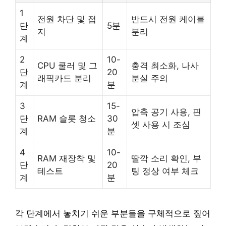
1
전원 차단 및 접
반드시 전원 케이블
단
5분
지
분리
계
2
10-
CPU 쿨러 및 그
충격 최소화, 나사
단
20
래픽카드 분리
분실 주의
계
분
3
15-
압축 공기 사용, 핀
단
RAM 슬롯 청소
30
셋 사용 시 조심
계
분
4
10-
RAM 재장착 및
딸깍 소리 확인, 부
단
20
테스트
팅 정상 여부 체크
계
분
각 단계에서 놓치기 쉬운 부분들을 구체적으로 짚어