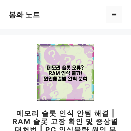
컨
텐
봉화 노트
메
츠
로
뉴
건
너
뛰
기
메모리 슬롯 인식 안됨 해결 |
RAM 슬롯 고장 확인 및 증상별
대처법 | PC 인식불량 원인 분