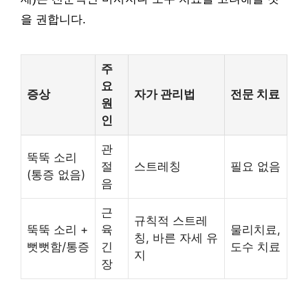
을 권합니다.
주
요
증상
자가 관리법
전문 치료
원
인
관
뚝뚝 소리
절
스트레칭
필요 없음
(통증 없음)
음
근
규칙적 스트레
뚝뚝 소리 +
육
물리치료,
칭, 바른 자세 유
뻣뻣함/통증
긴
도수 치료
지
장