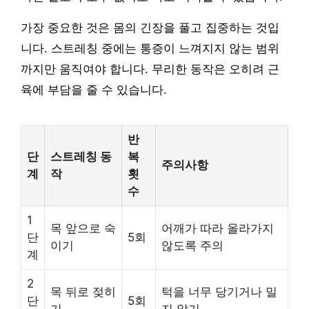
가장 중요한 것은 몸의 긴장을 풀고 집중하는 것입
니다. 스트레칭 중에는 통증이 느껴지지 않는 범위
까지만 움직여야 합니다. 무리한 동작은 오히려 근
육에 부담을 줄 수 있습니다.
반
단
스트레칭 동
복
주의사항
계
작
횟
수
1
목 앞으로 숙
어깨가 따라 올라가지
단
5회
이기
않도록 주의
계
2
목 뒤로 젖히
턱을 너무 당기거나 밀
단
5회
기
지 않기