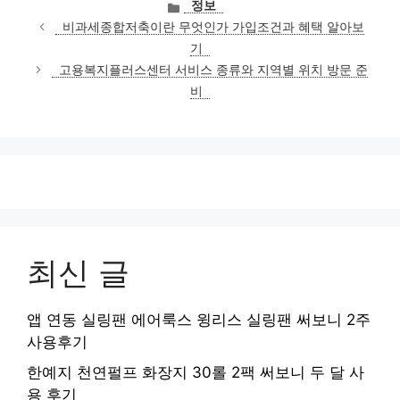
카
정보
테
비과세종합저축이란 무엇인가 가입조건과 혜택 알아보
고
기
리
고용복지플러스센터 서비스 종류와 지역별 위치 방문 준
비
최신 글
앱 연동 실링팬 에어룩스 윙리스 실링팬 써보니 2주
사용후기
한예지 천연펄프 화장지 30롤 2팩 써보니 두 달 사
용 후기