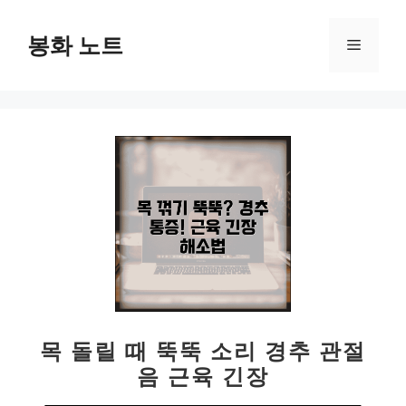
컨
텐
봉화 노트
메
츠
로
뉴
건
너
뛰
기
목 돌릴 때 뚝뚝 소리 경추 관절
음 근육 긴장