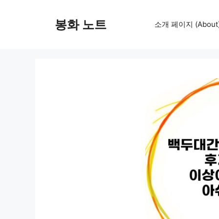
컨
텐
봉화 노트
소개 페이지 (About
츠
로
건
너
뛰
기