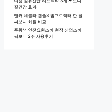
여성 질유산균 리스펙타 3개 써보니
질건강 효과
앤커 네뷸라 캡슐3 빔프로젝터 한 달
써보니 화질 비교
주황색 안전요원조끼 현장 산업조끼
써보니 2주 사용후기