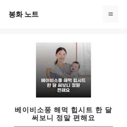
컨
텐
봉화 노트
메
츠
로
뉴
건
너
뛰
기
베이비소풍 해먹 힙시트 한 달
써보니 정말 편해요