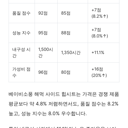
+7점
품질 점수
92점
85점
(8.2%↑)
+7점
성능 지수
95점
88점
(8.0%↑)
내구성 시
1,500시
1,350시간
+11.1%
간
간
가성비 점
+16점
96점
80점
수
(20%↑)
베이비소풍 해먹 사이드 힙시트는 가격은 경쟁 제품
평균보다 약
4.8% 저렴
하면서도, 품질 점수는
8.2%
높고
, 성능 지수는
8.0% 우수
합니다.