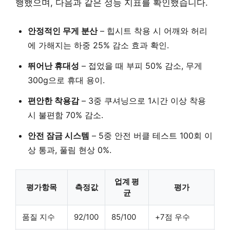
행했으며, 다음과 같은 성능 지표를 확인했습니다.
안정적인 무게 분산
– 힙시트 착용 시 어깨와 허리
에 가해지는 하중
25% 감소
효과 확인.
뛰어난 휴대성
– 접었을 때 부피
50% 감소
, 무게
300g
으로 휴대 용이.
편안한 착용감
– 3중 쿠셔닝으로
1시간 이상 착용
시
불편함
70% 감소
.
안전 잠금 시스템
– 5중 안전 버클 테스트
100회 이
상 통과
, 풀림 현상 0%.
업계 평
평가항목
측정값
평가
균
품질 지수
92/100
85/100
+7점 우수