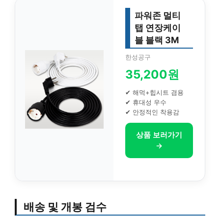
파워존 멀티
탭 연장케이
블 블랙 3M
한성공구
35,200원
✔ 해먹+힙시트 겸용
✔ 휴대성 우수
✔ 안정적인 착용감
상품 보러가기
→
배송 및 개봉 검수