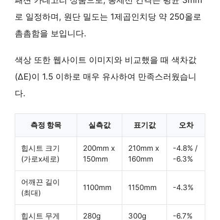
로 일정하며, 원단 밀도는 1제곱인치당 약 250올로
촘촘함을 보입니다.
색상 또한 웹사이트 이미지와 비교했을 때 색차값
(ΔE)이 1.5 이하로 매우 유사하여 만족스러웠습니
다.
측정 항목
실측값
표기값
오차
힙시트 크기
200mm x
210mm x
-4.8% /
(가로x세로)
150mm
160mm
-6.3%
어깨끈 길이
1100mm
1150mm
-4.3%
(최대)
힙시트 무게
280g
300g
-6.7%