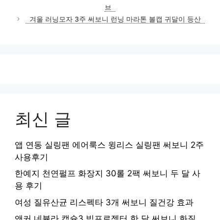
브
겨울 러닝모자 3주 써보니 런닝 마라톤 볼캡 귀달이 등산
최신 글
앱 연동 실링팬 에어룩스 윙리스 실링팬 써보니 2주
사용후기
한예지 천연펄프 화장지 30롤 2팩 써보니 두 달 사
용 후기
여성 질유산균 리스펙타 3개 써보니 질건강 효과
앤커 네뷸라 캡슐3 빔프로젝터 한 달 써보니 화질