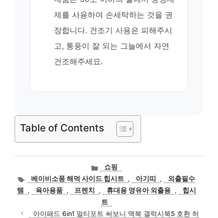
제를 사용하여 손세탁하는 것을 권
장합니다. 건조기 사용은 피해주시
고, 통풍이 잘 되는 그늘에서 자연
건조해주세요.
Table of Contents
카
쇼핑
테
태
베이비소풍 해먹 사이드 힙시트
,
아기띠
,
외출필수
고
그
템
,
육아용품
,
프렌치
,
휴대용 영유아 외출용
,
힙시
리
트
아이패드 6in1 멀티포트 써보니 맥북 갤럭시북5 호환 허