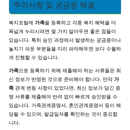
주의사항 및 궁금증 해결
복지포털에
가족
을 등록하고 각종 복지 혜택을 더
폭넓게 누리시려면 몇 가지 알아두면 좋은 점들이
있습니다. 특히 승인 과정에서 발생하는 궁금증이나
놓치기 쉬운 부분들을 미리 파악해두면 보다 수월하
게 진행할 수 있습니다.
가족
으로 등록하기 위해 제출해야 하는 서류들은 최
신 정보가 반영된 것으로 준비해야 합니다. 만약
가
족
관계 변동 사항이 있었다면, 최신 정보가 담긴 증
명 서류를 제출해야 반려 없이 빠르게 승인받을 수
있습니다. 가족관계증명서, 혼인관계증명서 등이 해
당될 수 있으며, 발급일자를 확인하는 것이 중요합
니다.