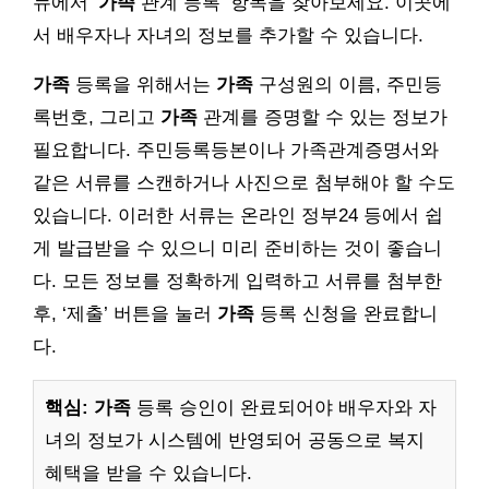
뉴에서 ‘
가족
관계 등록’ 항목을 찾아보세요. 이곳에
서 배우자나 자녀의 정보를 추가할 수 있습니다.
가족
등록을 위해서는
가족
구성원의 이름, 주민등
록번호, 그리고
가족
관계를 증명할 수 있는 정보가
필요합니다. 주민등록등본이나 가족관계증명서와
같은 서류를 스캔하거나 사진으로 첨부해야 할 수도
있습니다. 이러한 서류는 온라인 정부24 등에서 쉽
게 발급받을 수 있으니 미리 준비하는 것이 좋습니
다. 모든 정보를 정확하게 입력하고 서류를 첨부한
후, ‘제출’ 버튼을 눌러
가족
등록 신청을 완료합니
다.
핵심:
가족
등록 승인이 완료되어야 배우자와 자
녀의 정보가 시스템에 반영되어 공동으로 복지
혜택을 받을 수 있습니다.