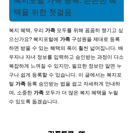
복지포털 가족 등록: 든든한 혜
택을 위한 첫걸음
복지 혜택, 우리
가족
모두를 위해 꼼꼼히 챙기고 싶
으신가요? 복지포털에
가족
구성원을 제대로 등록
하면 받을 수 있는 혜택의 폭이 훨씬 넓어집니다. 배
우자나 자녀 정보를 입력하고 승인받는 과정이 다소
복잡하게 느껴질 수 있지만, 필요한 정보만 알면 누
구나 쉽게 등록할 수 있습니다. 이 글에서는 복지포
털
가족
등록 승인받는 법을 쉽고 자세하게 안내하
여, 소중한
가족
모두가 더 많은 복지 혜택을 누릴
수 있도록 돕겠습니다.