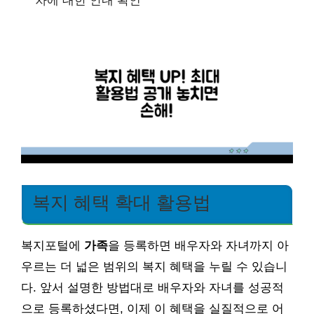
복지 혜택 확대 활용법
복지포털에
가족
을 등록하면 배우자와 자녀까지 아
우르는 더 넓은 범위의 복지 혜택을 누릴 수 있습니
다. 앞서 설명한 방법대로 배우자와 자녀를 성공적
으로 등록하셨다면, 이제 이 혜택을 실질적으로 어