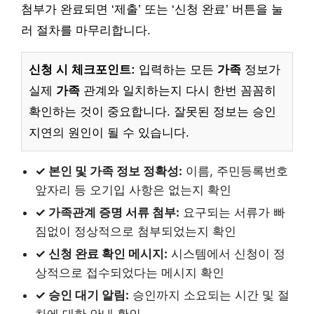
첨부가 완료되면 ‘제출’ 또는 ‘신청 완료’ 버튼을 눌
러 절차를 마무리합니다.
신청 시 체크포인트:
입력하는 모든
가족
정보가
실제
가족
관계와 일치하는지 다시 한번 꼼꼼히
확인하는 것이 중요합니다. 잘못된 정보는 승인
지연의 원인이 될 수 있습니다.
✓ 본인 및 가족 정보 정확성:
이름, 주민등록번호
앞자리 등 오기입 사항은 없는지 확인
✓ 가족관계 증명 서류 첨부:
요구되는 서류가 빠
짐없이 정상적으로 첨부되었는지 확인
✓ 신청 완료 확인 메시지:
시스템에서 신청이 정
상적으로 접수되었다는 메시지 확인
✓ 승인 대기 알림:
승인까지 소요되는 시간 및 절
차에 대한 안내 확인