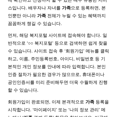
에 확인하고 신청까지 할 수 있는 매우 유용한 서비
스입니다. 배우자나 자녀를
가족
으로 등록하면, 본
인뿐만 아니라
가족
전체가 누릴 수 있는 혜택까지
꼼꼼하게 챙길 수 있습니다.
먼저, 해당 복지포털 사이트에 접속해야 합니다. 일
반적으로 ‘○○ 복지포털’ 등으로 검색하면 쉽게 찾을
수 있습니다. 사이트 접속 후 ‘회원가입’ 메뉴를 클릭
하고, 이름, 주민등록번호, 아이디, 비밀번호 등 기
본적인 개인 정보를 안내에 따라 입력합니다. 본인
인증 절차가 필요한 경우가 많으므로, 휴대폰이나
공인인증서를 미리 준비해두면 더욱 수월하게 진행
할 수 있습니다.
회원가입이 완료되면, 이제 본격적으로
가족
등록을
시작합니다. ‘마이페이지’ 또는 ‘나의 정보 관리’ 메