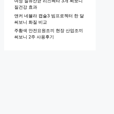
여성 질유산균 리스펙타 3개 써보니
질건강 효과
앤커 네뷸라 캡슐3 빔프로젝터 한 달
써보니 화질 비교
주황색 안전요원조끼 현장 산업조끼
써보니 2주 사용후기