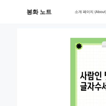
컨
텐
봉화 노트
소개 페이지 (About
츠
로
건
너
뛰
기