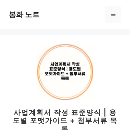
컨
텐
봉화 노트
메
츠
로
뉴
건
너
뛰
기
사업계획서 작성 표준양식 | 용
도별 포맷가이드 + 첨부서류 목
록