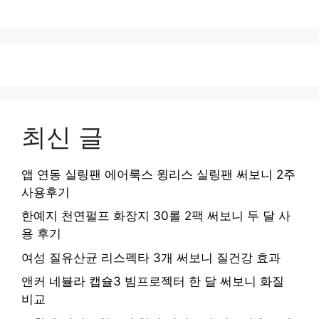
최신 글
앱 연동 실링팬 에어룩스 윙리스 실링팬 써보니 2주
사용후기
한예지 천연펄프 화장지 30롤 2팩 써보니 두 달 사
용 후기
여성 질유산균 리스펙타 3개 써보니 질건강 효과
앤커 네뷸라 캡슐3 빔프로젝터 한 달 써보니 화질
비교