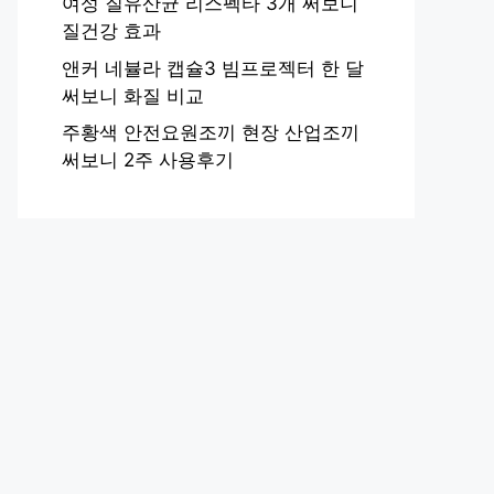
여성 질유산균 리스펙타 3개 써보니
질건강 효과
앤커 네뷸라 캡슐3 빔프로젝터 한 달
써보니 화질 비교
주황색 안전요원조끼 현장 산업조끼
써보니 2주 사용후기