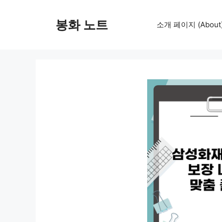
컨
텐
봉화 노트
소개 페이지 (About
츠
로
건
너
뛰
기