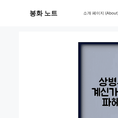
컨
텐
봉화 노트
소개 페이지 (About
츠
로
건
너
뛰
기