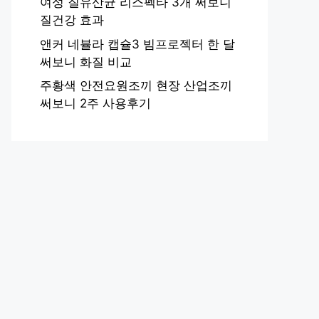
여성 질유산균 리스펙타 3개 써보니
질건강 효과
앤커 네뷸라 캡슐3 빔프로젝터 한 달
써보니 화질 비교
주황색 안전요원조끼 현장 산업조끼
써보니 2주 사용후기