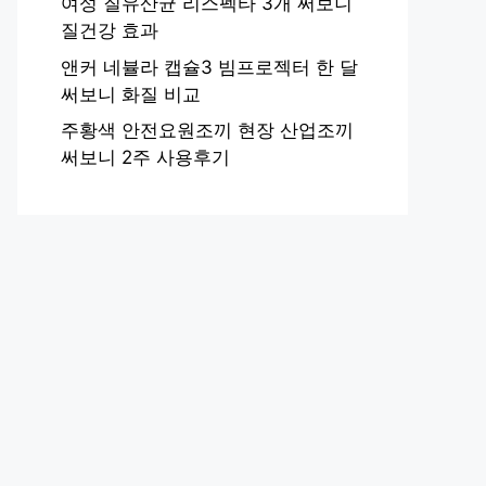
여성 질유산균 리스펙타 3개 써보니
질건강 효과
앤커 네뷸라 캡슐3 빔프로젝터 한 달
써보니 화질 비교
주황색 안전요원조끼 현장 산업조끼
써보니 2주 사용후기