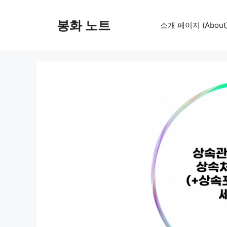
컨
텐
봉화 노트
소개 페이지 (About
츠
로
건
너
뛰
기