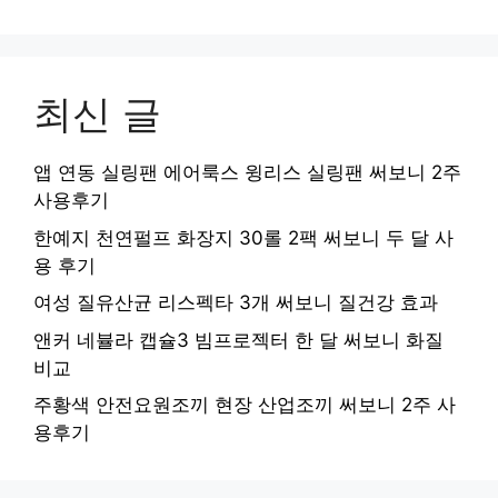
최신 글
앱 연동 실링팬 에어룩스 윙리스 실링팬 써보니 2주
사용후기
한예지 천연펄프 화장지 30롤 2팩 써보니 두 달 사
용 후기
여성 질유산균 리스펙타 3개 써보니 질건강 효과
앤커 네뷸라 캡슐3 빔프로젝터 한 달 써보니 화질
비교
주황색 안전요원조끼 현장 산업조끼 써보니 2주 사
용후기