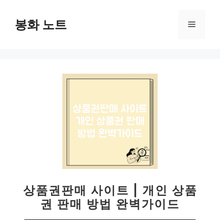
컨
텐
봉화 노트
메
츠
로
뉴
건
너
뛰
기
상품권판매 사이트 | 개인 상품
권 판매 방법 완벽가이드