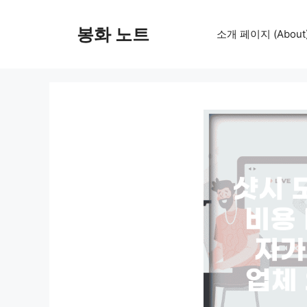
컨
텐
봉화 노트
소개 페이지 (About
츠
로
건
너
뛰
기