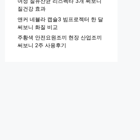
여성 질유산균 리스펙타 3개 써보니
질건강 효과
앤커 네뷸라 캡슐3 빔프로젝터 한 달
써보니 화질 비교
주황색 안전요원조끼 현장 산업조끼
써보니 2주 사용후기