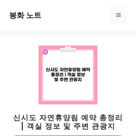
컨
텐
봉화 노트
메
츠
로
뉴
건
너
뛰
기
신시도 자연휴양림 예약 총정리
| 객실 정보 및 주변 관광지