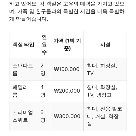
하고 있어요. 각 객실은 고유의 매력을 가지고 있으
며, 가족 및 친구들과의 특별한 시간을 더욱 특별하
게 만들어줍니다.
인
가격 (1박 기
객실 타입
원
시설
준)
수
스탠다드
2
침대, 화장실,
₩100.000
룸
명
TV
패밀리
4
침대, 화장실,
₩200.000
룸
명
TV, 냉장고
침대, 전용 발코
프리미엄
6
₩300.000
니, 거실, 화장
스위트
명
실