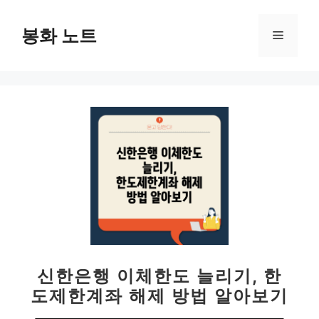
컨
텐
봉화 노트
메
츠
로
뉴
건
너
뛰
기
신한은행 이체한도 늘리기, 한
도제한계좌 해제 방법 알아보기