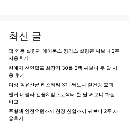
최신 글
앱 연동 실링팬 에어룩스 윙리스 실링팬 써보니 2주
사용후기
한예지 천연펄프 화장지 30롤 2팩 써보니 두 달 사
용 후기
여성 질유산균 리스펙타 3개 써보니 질건강 효과
앤커 네뷸라 캡슐3 빔프로젝터 한 달 써보니 화질
비교
주황색 안전요원조끼 현장 산업조끼 써보니 2주 사
용후기