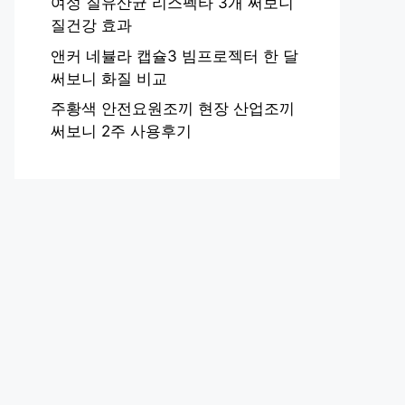
여성 질유산균 리스펙타 3개 써보니
질건강 효과
앤커 네뷸라 캡슐3 빔프로젝터 한 달
써보니 화질 비교
주황색 안전요원조끼 현장 산업조끼
써보니 2주 사용후기