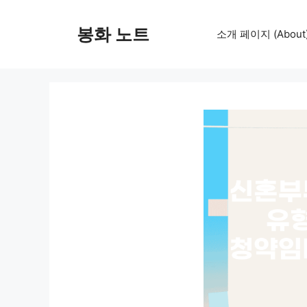
컨
텐
봉화 노트
소개 페이지 (About
츠
로
건
너
뛰
기