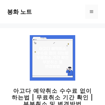
컨
텐
봉화 노트
메
츠
로
뉴
건
너
뛰
기
아고다 예약취소 수수료 없이
하는법 | 무료취소 기간 확인 |
부분취소 및 변경방법