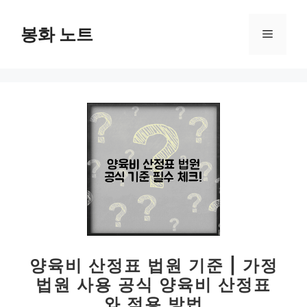
컨
텐
봉화 노트
메
츠
로
뉴
건
너
뛰
기
양육비 산정표 법원 기준 | 가정
법원 사용 공식 양육비 산정표
와 적용 방법