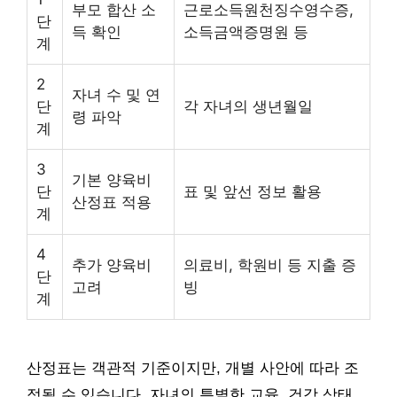
부모 합산 소
근로소득원천징수영수증,
단
득 확인
소득금액증명원 등
계
2
자녀 수 및 연
단
각 자녀의 생년월일
령 파악
계
3
기본 양육비
단
표 및 앞선 정보 활용
산정표 적용
계
4
추가 양육비
의료비, 학원비 등 지출 증
단
고려
빙
계
산정표는 객관적 기준이지만, 개별 사안에 따라 조
정될 수 있습니다. 자녀의 특별한 교육, 건강 상태,