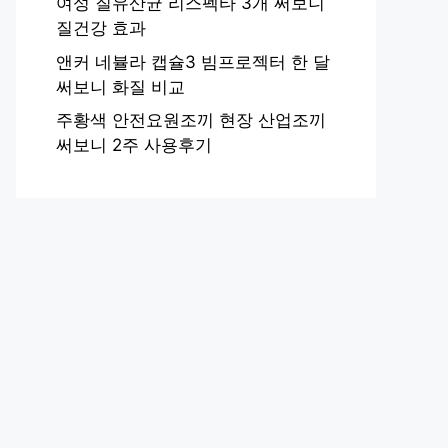
여성 질유산균 리스펙타 3개 써보니
질건강 효과
앤커 네뷸라 캡슐3 빔프로젝터 한 달
써보니 화질 비교
주황색 안전요원조끼 현장 산업조끼
써보니 2주 사용후기