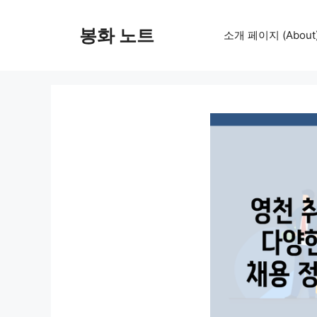
컨
텐
봉화 노트
소개 페이지 (About
츠
로
건
너
뛰
기