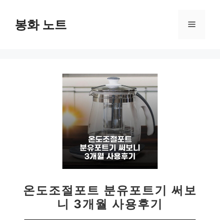
컨
텐
봉화 노트
메
츠
로
뉴
건
너
뛰
기
온도조절포트 분유포트기 써보
니 3개월 사용후기