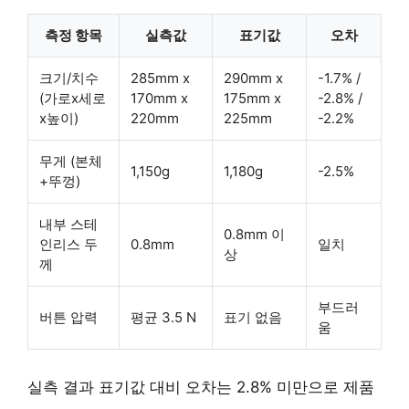
측정 항목
실측값
표기값
오차
크기/치수
285mm x
290mm x
-1.7% /
(가로x세로
170mm x
175mm x
-2.8% /
x높이)
220mm
225mm
-2.2%
무게 (본체
1,150g
1,180g
-2.5%
+뚜껑)
내부 스테
0.8mm 이
인리스 두
0.8mm
일치
상
께
부드러
버튼 압력
평균 3.5 N
표기 없음
움
실측 결과 표기값 대비 오차는 2.8% 미만으로 제품