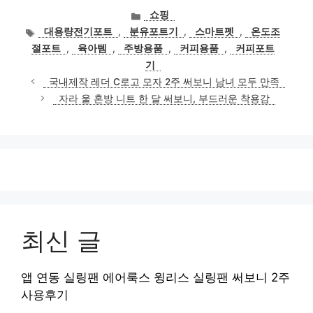
카
쇼핑
테
태
대용량전기포트
,
분유포트기
,
스마트펫
,
온도조
고
그
절포트
,
육아템
,
주방용품
,
커피용품
,
커피포트
리
기
국내제작 레더 C로고 모자 2주 써보니 남녀 모두 만족
자라 울 혼방 니트 한 달 써보니, 부드러운 착용감
최신 글
앱 연동 실링팬 에어룩스 윙리스 실링팬 써보니 2주
사용후기