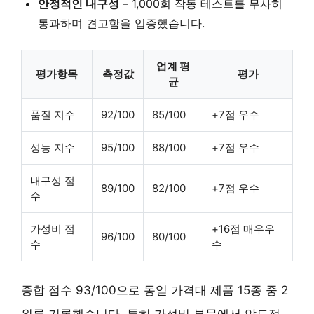
안정적인 내구성
–
1,000회 작동 테스트
를 무사히
통과하며 견고함을 입증했습니다.
업계 평
평가항목
측정값
평가
균
품질 지수
92/100
85/100
+7점 우수
성능 지수
95/100
88/100
+7점 우수
내구성 점
89/100
82/100
+7점 우수
수
가성비 점
+16점 매우우
96/100
80/100
수
수
종합 점수 93/100으로 동일 가격대 제품 15종 중 2
위를 기록했습니다. 특히 가성비 부문에서 압도적