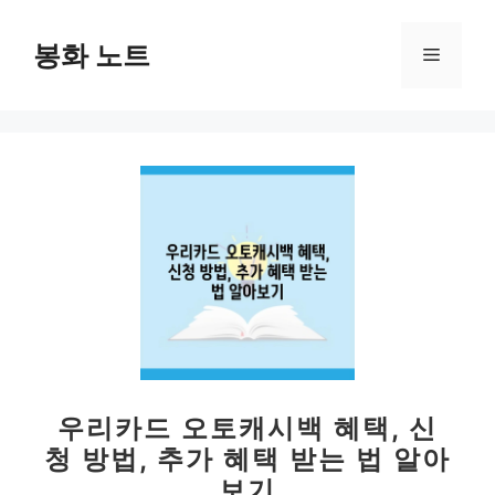
컨
텐
봉화 노트
메
츠
로
뉴
건
너
뛰
기
우리카드 오토캐시백 혜택, 신
청 방법, 추가 혜택 받는 법 알아
보기