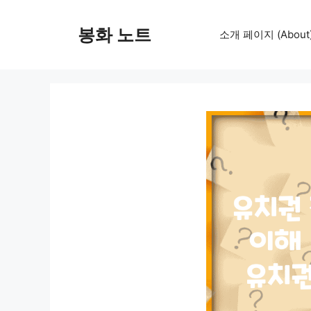
컨
텐
봉화 노트
소개 페이지 (About
츠
로
건
너
뛰
기