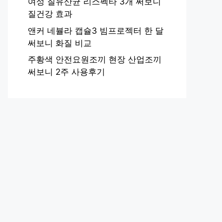
여성 질유산균 리스펙타 3개 써보니
질건강 효과
앤커 네뷸라 캡슐3 빔프로젝터 한 달
써보니 화질 비교
주황색 안전요원조끼 현장 산업조끼
써보니 2주 사용후기