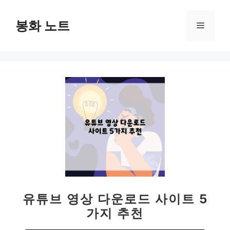
컨
텐
봉화 노트
메
츠
로
뉴
건
너
뛰
기
유튜브 영상 다운로드 사이트 5
가지 추천