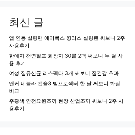
최신 글
앱 연동 실링팬 에어룩스 윙리스 실링팬 써보니 2주
사용후기
한예지 천연펄프 화장지 30롤 2팩 써보니 두 달 사
용 후기
여성 질유산균 리스펙타 3개 써보니 질건강 효과
앤커 네뷸라 캡슐3 빔프로젝터 한 달 써보니 화질
비교
주황색 안전요원조끼 현장 산업조끼 써보니 2주 사
용후기