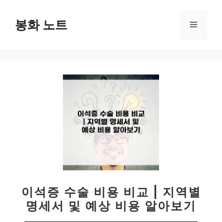
컨
텐
봉화 노트
메
츠
로
뉴
건
너
뛰
기
이석증 수술 비용 비교 | 지역별
명세서 및 예상 비용 알아보기