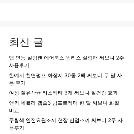
최신 글
앱 연동 실링팬 에어룩스 윙리스 실링팬 써보니 2주
사용후기
한예지 천연펄프 화장지 30롤 2팩 써보니 두 달 사
용 후기
여성 질유산균 리스펙타 3개 써보니 질건강 효과
앤커 네뷸라 캡슐3 빔프로젝터 한 달 써보니 화질
비교
주황색 안전요원조끼 현장 산업조끼 써보니 2주 사
용후기