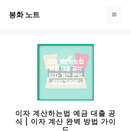
컨
텐
봉화 노트
메
츠
로
뉴
건
너
뛰
기
이자 계산하는법 예금 대출 공
식 | 이자 계산 완벽 방법 가이
드