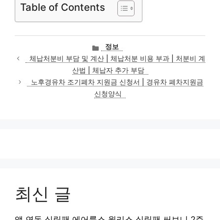
Table of Contents
카
정보
테
체납처분비 부담 및 계산 | 체납처분 비용 부과 | 처분비 계
고
산법 | 체납자 추가 부담
리
노후경유차 조기폐차 지원금 신청서 | 경유차 폐차지원금
신청양식
최신 글
앱 연동 실링팬 에어룩스 윙리스 실링팬 써보니 2주