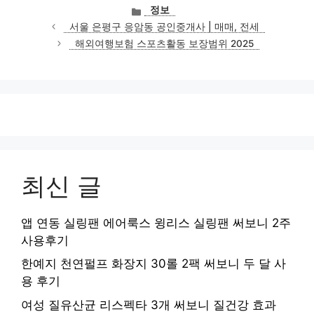
카
정보
테
서울 은평구 응암동 공인중개사 | 매매, 전세
고
해외여행보험 스포츠활동 보장범위 2025
리
최신 글
앱 연동 실링팬 에어룩스 윙리스 실링팬 써보니 2주
사용후기
한예지 천연펄프 화장지 30롤 2팩 써보니 두 달 사
용 후기
여성 질유산균 리스펙타 3개 써보니 질건강 효과