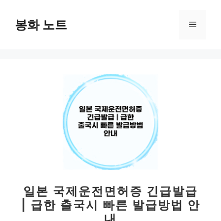
컨
텐
봉화 노트
메
츠
로
뉴
건
너
뛰
기
일본 국제운전면허증 긴급발급
| 급한 출국시 빠른 발급방법 안
내