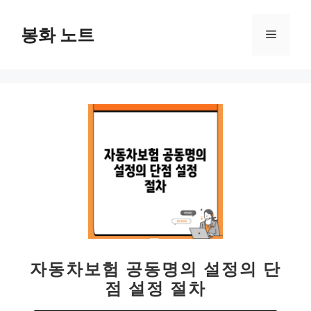
컨
텐
봉화 노트
메
츠
로
뉴
건
너
뛰
기
자동차보험 공동명의 설정의 단
점 설정 절차