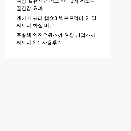
여성 질유산균 리스펙타 3개 써보니
질건강 효과
앤커 네뷸라 캡슐3 빔프로젝터 한 달
써보니 화질 비교
주황색 안전요원조끼 현장 산업조끼
써보니 2주 사용후기