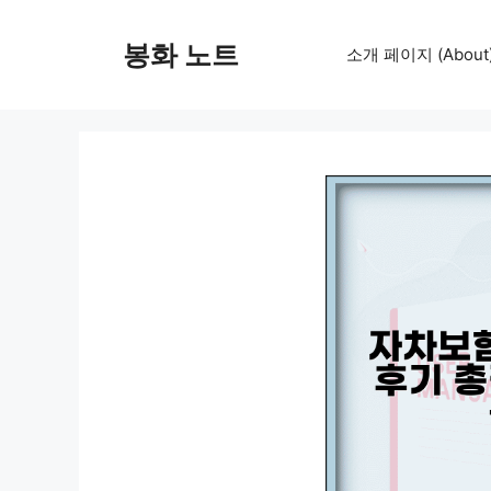
컨
텐
봉화 노트
소개 페이지 (About
츠
로
건
너
뛰
기