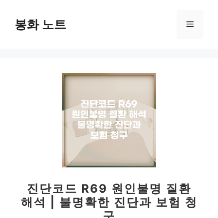
컨
텐
봉화 노트
메
츠
로
뉴
건
너
뛰
기
진단코드 R69 원인불명 질환
해석 | 불명확한 진단과 보험 청
구