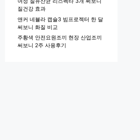
여성 질유산균 리스펙타 3개 써보니
질건강 효과
앤커 네뷸라 캡슐3 빔프로젝터 한 달
써보니 화질 비교
주황색 안전요원조끼 현장 산업조끼
써보니 2주 사용후기