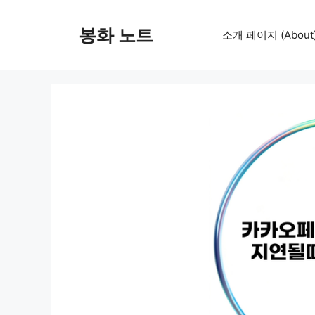
컨
텐
봉화 노트
소개 페이지 (About
츠
로
건
너
뛰
기