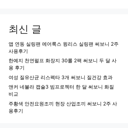
최신 글
앱 연동 실링팬 에어룩스 윙리스 실링팬 써보니 2주
사용후기
한예지 천연펄프 화장지 30롤 2팩 써보니 두 달 사
용 후기
여성 질유산균 리스펙타 3개 써보니 질건강 효과
앤커 네뷸라 캡슐3 빔프로젝터 한 달 써보니 화질
비교
주황색 안전요원조끼 현장 산업조끼 써보니 2주 사
용후기