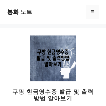
컨
텐
봉화 노트
메
츠
로
뉴
건
너
뛰
기
쿠팡 현금영수증 발급 및 출력
방법 알아보기