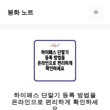
컨
텐
봉화 노트
메
츠
로
뉴
건
너
뛰
기
하이패스 단말기 등록 방법을
온라인으로 편리하게 확인하세
요