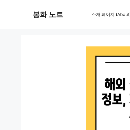
컨
텐
봉화 노트
소개 페이지 (About
츠
로
건
너
뛰
기