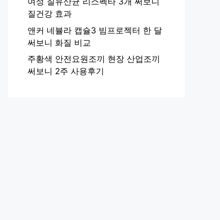
여성 질유산균 리스펙타 3개 써보니
질건강 효과
앤커 네뷸라 캡슐3 빔프로젝터 한 달
써보니 화질 비교
주황색 안전요원조끼 현장 산업조끼
써보니 2주 사용후기