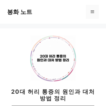
컨
텐
봉화 노트
메
츠
로
뉴
건
너
뛰
기
20대 허리 통증의 원인과 대처
방법 정리