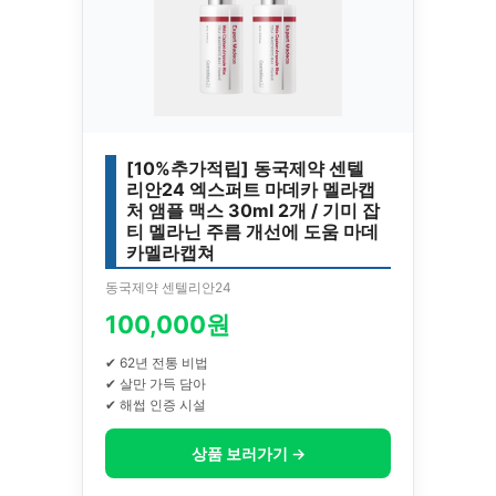
[10%추가적립] 동국제약 센텔
리안24 엑스퍼트 마데카 멜라캡
처 앰플 맥스 30ml 2개 / 기미 잡
티 멜라닌 주름 개선에 도움 마데
카멜라캡쳐
동국제약 센텔리안24
100,000원
✔ 62년 전통 비법
✔ 살만 가득 담아
✔ 해썹 인증 시설
상품 보러가기 →