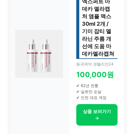
엑스퍼트 마
데카 멜라캡
처 앰플 맥스
30ml 2개 /
기미 잡티 멜
라닌 주름 개
선에 도움 마
데카멜라캡쳐
동국제약 센텔리안24
100,000원
✔ 62년 전통
✔ 살로만 순살
✔ 인천 대표 게장
상품 보러가기
→