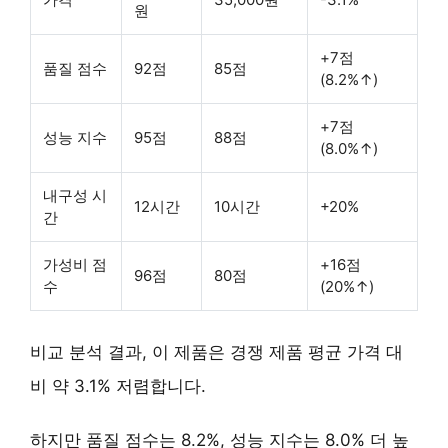
원
+7점
품질 점수
92점
85점
(8.2%↑)
+7점
성능 지수
95점
88점
(8.0%↑)
내구성 시
12시간
10시간
+20%
간
가성비 점
+16점
96점
80점
수
(20%↑)
비교 분석 결과, 이 제품은 경쟁 제품 평균 가격 대
비 약 3.1% 저렴합니다.
하지만 품질 점수는 8.2%, 성능 지수는 8.0% 더 높