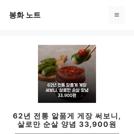
컨
텐
봉화 노트
메
츠
로
뉴
건
너
뛰
기
62년 전통 알품게 게장 써보니,
살로만 순살 양념 33,900원