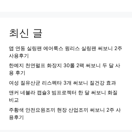
최신 글
앱 연동 실링팬 에어룩스 윙리스 실링팬 써보니 2주
사용후기
한예지 천연펄프 화장지 30롤 2팩 써보니 두 달 사
용 후기
여성 질유산균 리스펙타 3개 써보니 질건강 효과
앤커 네뷸라 캡슐3 빔프로젝터 한 달 써보니 화질
비교
주황색 안전요원조끼 현장 산업조끼 써보니 2주 사
용후기