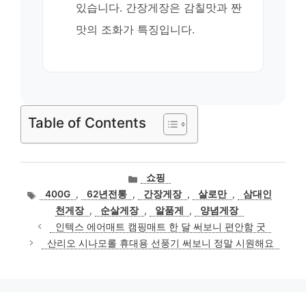
있습니다. 간장게장은 감칠맛과 짠
맛의 조화가 특징입니다.
Table of Contents
카
쇼핑
테
태
400G
,
62년전통
,
간장게장
,
살로만
,
삼대인
고
그
천게장
,
순살게장
,
알품게
,
양념게장
리
인텍스 에어매트 캠핑매트 한 달 써보니 편안함 굿
산리오 시나모롤 휴대용 선풍기 써보니 정말 시원해요