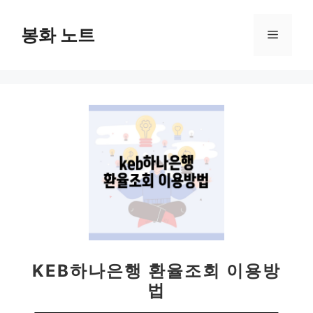
컨
텐
봉화 노트
메
츠
로
뉴
건
너
뛰
기
KEB하나은행 환율조회 이용방
법