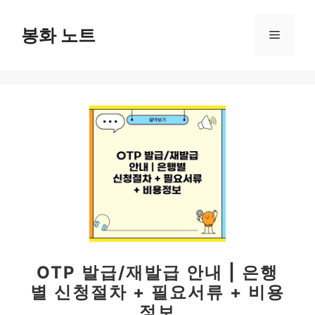
컨
텐
봉화 노트
메
츠
로
뉴
건
너
뛰
기
OTP 발급/재발급 안내 | 은행
별 신청절차 + 필요서류 + 비용
정보